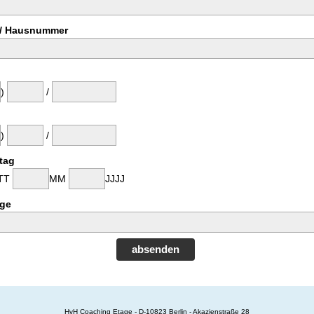
 / Hausnummer
)
/
)
/
tag
TT
MM
JJJJ
ge
absenden
HvH Coaching Etage - D-10823 Berlin -
Akazienstraße 28